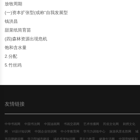
放牧周期
(一)资本扩张型(或称“自我发展型
钱洪昌
甜菜纸筒育苗
(四)森林资源出现危机
饱和含水量
2.分配
5.竹丝鸡
友情链接
中华书画网
中国书法网
中国油画网
书画交易网
艺术传播网
民俗文化网
刺绣文化
网
VI设计知识网
中国企业培训网
中小学教育网
学习力训练中心
旅游风景名胜网
城
市品牌建设网
学习型城市建设
域名投资知识网
意志力教育
健康生活网
中国营销策划