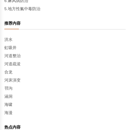
6.麻风病防治
5.地方性氟中毒防治
推荐内容
洪水
虹吸井
河道整治
河道疏浚
合龙
河床演变
邗沟
涵洞
海啸
海漫
热点内容