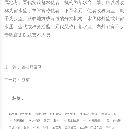
属地方。晋代复设都水使者，机构为都水台，隋、唐以后改
称为都水监，主管官称使者，下至金元，使者改称为监，副
手为少监。派驻地方或河道的分支机构，宋代称外监或外都
水丞，金代或称分治监，元代又称行都水监。内外都有不少
专职官吏以及技术人员 ......
上一篇
：
都江堰灌区
下一篇
：
渡槽
标签：
都水监
农业百科
百科知识
百科知识
农业百科
中国教育新闻
余建祥
孩子
(一)发展历程
文史长廊
教育
家长
(一)基本情况
一、发展历程
中国
(一)新中
国成立前
如何
学习
学生
教育家
家庭教育
(二)新中国成立后
学习力