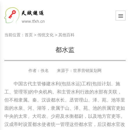
国内教育动态
天赋教育知识
学习心智
现代家庭教育知识
教育观察室
教育研究
中国传统文化
国内教育动态
天赋教育知识
学习心智
现代家庭教育知识
教育观察室
教育研究
中国传统文化
当前位置：
首页
>
传统文化
>
其他百科
国际教育动态
天赋教育研究
学习动力
现代家庭文化建设
教育思考
教育百科
诗词歌赋赏析
国际教育动态
天赋教育研究
学习动力
现代家庭文化建设
教育思考
教育百科
诗词歌赋赏析
都水监
文化新闻动态
天赋教育课程
学习习惯
家庭教育顶层设计
教育名家
文史长廊
文化新闻动态
天赋教育课程
学习习惯
家庭教育顶层设计
教育名家
文史长廊
社会热点新闻
天赋测评素质测评
学习意志
艺术教育
生活百科
社会热点新闻
天赋测评素质测评
学习意志
艺术教育
生活百科
作者：佚名 来源于：
世界营销策划网
学习管理
学习管理
其他百科
中国古代主管修建水利(包括水运)工程(包括计划、施
工、管理等)的中央机构。和主管水利行政的水部有关联，
学习方法
学习方法
但不相隶属。秦、汉设都水长、丞管理山、泽、苑、池等里
面的水泉、河、湖等，隶属于山、泽、苑、池的所属官吏如
学习力教育基础知识
学习力教育基础知识
中央的太常、大司农、少府及水衡都尉，以及地方官吏等。
汉成帝时设置都水使者统一管理这些都水官，后汉都水官改
学习力教育专家余建祥专题
学习力教育专家余建祥专题