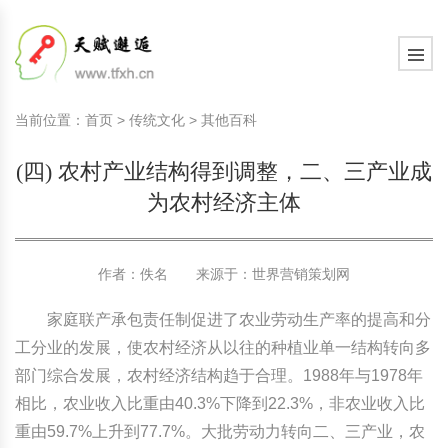
国内教育动态
天赋教育知识
学习心智
现代家庭教育知识
教育观察室
教育研究
中国传统文化
国内教育动态
天赋教育知识
学习心智
现代家庭教育知识
教育观察室
教育研究
中国传统文化
当前位置：
首页
>
传统文化
>
其他百科
国际教育动态
天赋教育研究
学习动力
现代家庭文化建设
教育思考
教育百科
诗词歌赋赏析
国际教育动态
天赋教育研究
学习动力
现代家庭文化建设
教育思考
教育百科
诗词歌赋赏析
(四) 农村产业结构得到调整，二、三产业成
文化新闻动态
天赋教育课程
学习习惯
家庭教育顶层设计
教育名家
文史长廊
文化新闻动态
天赋教育课程
学习习惯
家庭教育顶层设计
教育名家
文史长廊
为农村经济主体
社会热点新闻
天赋测评素质测评
学习意志
艺术教育
生活百科
社会热点新闻
天赋测评素质测评
学习意志
艺术教育
生活百科
作者：佚名 来源于：
世界营销策划网
学习管理
学习管理
其他百科
家庭联产承包责任制促进了农业劳动生产率的提高和分
学习方法
学习方法
工分业的发展，使农村经济从以往的种植业单一结构转向多
部门综合发展，农村经济结构趋于合理。1988年与1978年
学习力教育基础知识
学习力教育基础知识
相比，农业收入比重由40.3%下降到22.3%，非农业收入比
重由59.7%上升到77.7%。大批劳动力转向二、三产业，农
学习力教育专家余建祥专题
学习力教育专家余建祥专题