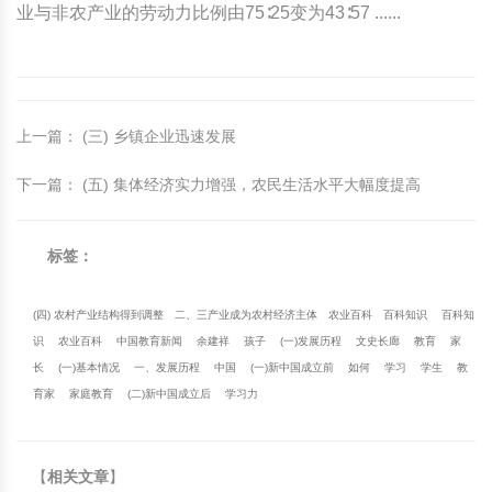
业与非农产业的劳动力比例由75∶25变为43∶57 ......
上一篇
：
(三) 乡镇企业迅速发展
下一篇
：
(五) 集体经济实力增强，农民生活水平大幅度提高
标签：
(四) 农村产业结构得到调整
二、三产业成为农村经济主体
农业百科
百科知识
百科知
识
农业百科
中国教育新闻
余建祥
孩子
(一)发展历程
文史长廊
教育
家
长
(一)基本情况
一、发展历程
中国
(一)新中国成立前
如何
学习
学生
教
育家
家庭教育
(二)新中国成立后
学习力
【
相关文章
】