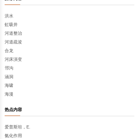
洪水
虹吸井
河道整治
河道疏浚
合龙
河床演变
邗沟
涵洞
海啸
海漫
热点内容
爱普斯坦，E.
氨化作用