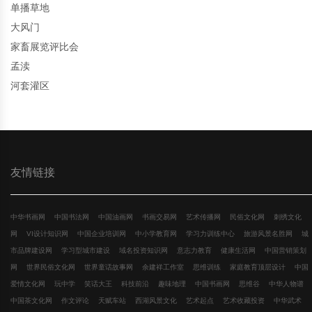
单播草地
大风门
家畜展览评比会
孟渎
河套灌区
友情链接
中华书画网
中国书法网
中国油画网
书画交易网
艺术传播网
民俗文化网
刺绣文化
网
VI设计知识网
中国企业培训网
中小学教育网
学习力训练中心
旅游风景名胜网
城
市品牌建设网
学习型城市建设
域名投资知识网
意志力教育
健康生活网
中国营销策划
网
世界民俗文化网
世界童话故事网
余建祥工作室
思维训练
家庭教育顶层设计
中国
爱情文化网
玩中学
笑话大王
科技前沿
趣味地理
中国书画网
思维谷
中华人物谱
中国茶文化网
作文评论
天赋车站
西湖风景文化
艺术起点
艺术收藏投资
中华武术