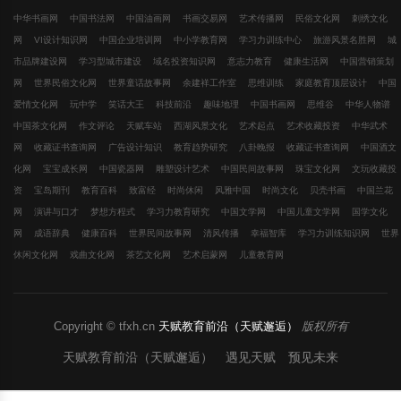
中华书画网
中国书法网
中国油画网
书画交易网
艺术传播网
民俗文化网
刺绣文化
网
VI设计知识网
中国企业培训网
中小学教育网
学习力训练中心
旅游风景名胜网
城
市品牌建设网
学习型城市建设
域名投资知识网
意志力教育
健康生活网
中国营销策划
网
世界民俗文化网
世界童话故事网
余建祥工作室
思维训练
家庭教育顶层设计
中国
爱情文化网
玩中学
笑话大王
科技前沿
趣味地理
中国书画网
思维谷
中华人物谱
中国茶文化网
作文评论
天赋车站
西湖风景文化
艺术起点
艺术收藏投资
中华武术
网
收藏证书查询网
广告设计知识
教育趋势研究
八卦晚报
收藏证书查询网
中国酒文
化网
宝宝成长网
中国瓷器网
雕塑设计艺术
中国民间故事网
珠宝文化网
文玩收藏投
资
宝岛期刊
教育百科
致富经
时尚休闲
风雅中国
时尚文化
贝壳书画
中国兰花
网
演讲与口才
梦想方程式
学习力教育研究
中国文学网
中国儿童文学网
国学文化
网
成语辞典
健康百科
世界民间故事网
清风传播
幸福智库
学习力训练知识网
世界
休闲文化网
戏曲文化网
茶艺文化网
艺术启蒙网
儿童教育网
Copyright © tfxh.cn
天赋教育前沿（天赋邂逅）
版权所有
天赋教育前沿（天赋邂逅） 遇见天赋 预见未来