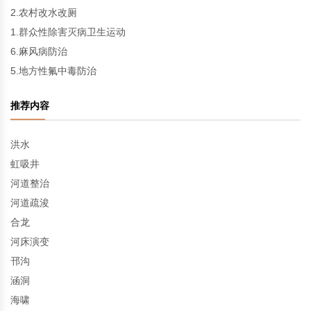
2.农村改水改厕
1.群众性除害灭病卫生运动
6.麻风病防治
5.地方性氟中毒防治
推荐内容
洪水
虹吸井
河道整治
河道疏浚
合龙
河床演变
邗沟
涵洞
海啸