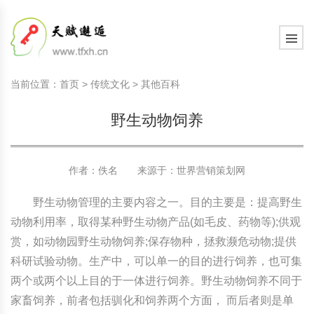
国内教育动态
天赋教育知识
学习心智
现代家庭教育知识
教育观察室
教育研究
中国传统文化
国内教育动态
天赋教育知识
学习心智
现代家庭教育知识
教育观察室
教育研究
中国传统文化
当前位置：
首页
>
传统文化
>
其他百科
国际教育动态
天赋教育研究
学习动力
现代家庭文化建设
教育思考
教育百科
诗词歌赋赏析
国际教育动态
天赋教育研究
学习动力
现代家庭文化建设
教育思考
教育百科
诗词歌赋赏析
野生动物饲养
文化新闻动态
天赋教育课程
学习习惯
家庭教育顶层设计
教育名家
文史长廊
文化新闻动态
天赋教育课程
学习习惯
家庭教育顶层设计
教育名家
文史长廊
社会热点新闻
天赋测评素质测评
学习意志
艺术教育
生活百科
社会热点新闻
天赋测评素质测评
学习意志
艺术教育
生活百科
作者：佚名 来源于：
世界营销策划网
学习管理
学习管理
其他百科
野生动物管理的主要内容之一。目的主要是：提高野生
动物利用率，取得某种野生动物产品(如毛皮、药物等);供观
学习方法
学习方法
赏，如动物园野生动物饲养;保存物种，拯救濒危动物;提供
科研试验动物。生产中，可以单一的目的进行饲养，也可集
学习力教育基础知识
学习力教育基础知识
两个或两个以上目的于一体进行饲养。野生动物饲养不同于
家畜饲养，前者包括驯化和饲养两个方面， 而后者则是单
学习力教育专家余建祥专题
学习力教育专家余建祥专题