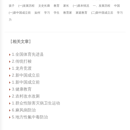
孩子
(一)发展历程
文史长廊
教育
家长
(一)基本情况
一、发展历程
中国
(一)新中国成立前
如何
学习
学生
教育家
家庭教育
(二)新中国成立后
学习
力
【
相关文章
】
1.全国体育先进县
2.传统打梭
1.龙舟竞渡
2.新中国成立后
1.新中国成立前
3.健康教育
2.农村改水改厕
1.群众性除害灭病卫生运动
6.麻风病防治
5.地方性氟中毒防治