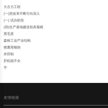
大古力工程
(一)把改革不断引向深入
(一) 试办阶段
(四)生产基地建设初具规模
黑毛茶
森林工业产业结构
猪囊尾蚴病
井田制
肝机能不全
芋
友情链接